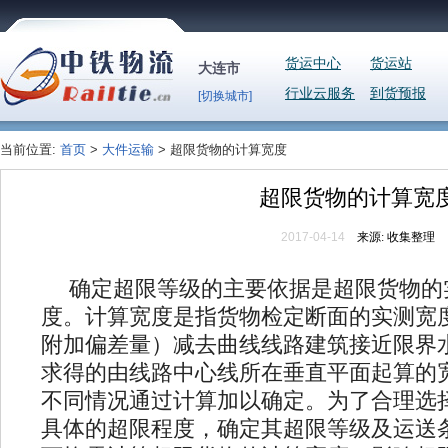
货运中心
货运站
大连市
行业云服务
到货预报
[切换城市]
当前位置:
首页
>
大件运输
> 超限货物的计算宽度
超限货物的计算宽
2017-04-14
来源:
收集整理
确定超限等级的主要依据是超限货物的
度。计算宽度是指货物检定断面的实测宽
附加偏差量）减去曲线线路建筑接近限界
求得的由线路中心线所在垂直平面起算的
不同情况通过计算加以确定。为了合理选
具体的超限程度，确定其超限等级及运送