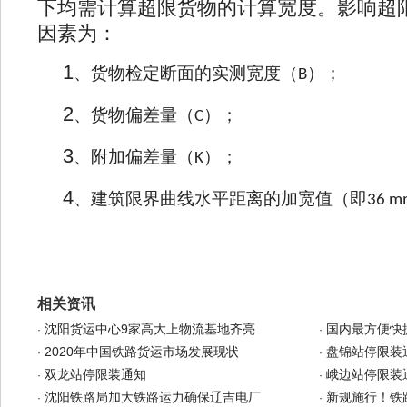
下均需计算超限货物的计算宽度。影响超
因素为：
1
、货物检定断面的实测宽度（
）；
B
2
、货物偏差量（
）；
C
3
、附加偏差量（
）；
K
4
、建筑限界曲线水平距离的加宽值（即
36 m
相关资讯
沈阳货运中心9家高大上物流基地齐亮
国内最方便快
·
·
2020年中国铁路货运市场发展现状
盘锦站停限装
·
·
双龙站停限装通知
峨边站停限装
·
·
沈阳铁路局加大铁路运力确保辽吉电厂
新规施行！铁
·
·