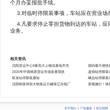
个月办妥报批手续。
3.对临时停限装事项，车站应在营业场
4.凡要求停止零担货物到达的车站，
业务。
相关资讯
沈阳货运中心9家高大上物流基地齐亮
国内最方便快
·
·
2020年中国铁路货运市场发展现状
盘锦站停限装
·
·
双龙站停限装通知
峨边站停限装
·
·
沈阳铁路局加大铁路运力确保辽吉电厂
新规施行！铁
·
·
关于我们
|
广告服务
|
职位招聘