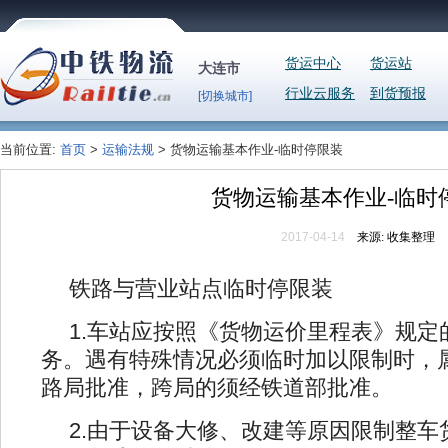
货运中心
货运站
大连市
行业云服务
到货预报
[切换城市]
当前位置:
首页
>
运输法规
> 货物运输基本作业-临时停限装
货物运输基本作业-临时
2017-04-14
来源:
收集整理
铁路与营业站点临时停限装
1.车站应按照《货物运价里程表》规
务。遇有特殊情况必须临时加以限制时，
路局批准，跨局的须经铁道部批准。
2.由于设备大修、改建等原因限制整