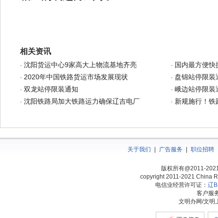
相关资讯
沈阳货运中心9家高大上物流基地齐亮
国内最方便快
·
·
2020年中国铁路货运市场发展现状
盘锦站停限装
·
·
双龙站停限装通知
峨边站停限装
·
·
沈阳铁路局加大铁路运力确保辽吉电厂
新规施行！铁
·
·
关于我们
|
广告服务
|
职位招聘
版权所有@2011-20
copyright 2011-2021 China Ra
电信业经营许可证：
辽B-
客户服务热
文明办网/文明上