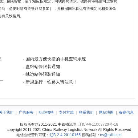
境）超限货物，装车站应按
规定，向铁路局请示。铁路局审核后向运输局
协商（必要时请有关铁路局参加），并根据国际联运有关规定同相关国铁
达有关铁路局。
亮
国内最方便快捷的手机查询系统
·
盘锦站停限装通知
·
峨边站停限装通知
·
厂
新规施行！铁路人请注意！
·
关于我们
|
广告服务
|
职位招聘
|
支付方式
|
联系我们
|
网站地图
|
备案信息
版权所有@2011-2021 中铁物流网
辽ICP备11003720号-18
copyright 2011-2021 China Railway Logistics Network All Rights Reserved
电信业经营许可证：
辽B-2-4-20110165
投稿邮箱：
cs@railtie.cn