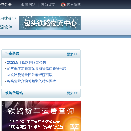
免费注册
收藏网站
|
设为首页
|
官方微博
用线企业
流软件
行业聚焦
更多>>
2023.5月铁路停限装公告
前三季度新疆霍尔果斯铁路口岸进出境
从铁路货运量回升看经济回暖
各类危险货物对包装的特殊要求
铁路货运站
更多>>