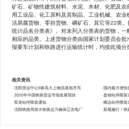
矿石、矿物性建筑材料、水泥、木材、化肥及农
用工业品、化工原料及其制品、工业机械、农业
活易腐货物、零担货物、磷矿石、其它等22类
统计品名分类表》。对未列入分类表的货物，一
相应的品类。上述货物分类由国家计划委员会批
报要车计划和铁路进行运输统计时，均按此项分
相关资讯
沈阳货运中心9家高大上物流基地齐亮
国内最方便快
·
·
2020年中国铁路货运市场发展现状
盘锦站停限装
·
·
双龙站停限装通知
峨边站停限装
·
·
沈阳铁路局加大铁路运力确保辽吉电厂
新规施行！铁
·
·