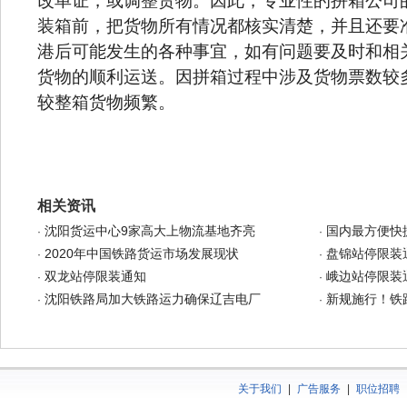
改单证，或调整货物。因此，专业性的拼箱公司
装箱前，把货物所有情况都核实清楚，并且还要
港后可能发生的各种事宜，如有问题要及时和相
货物的顺利运送。因拼箱过程中涉及货物票数较
较整箱货物频繁。
相关资讯
沈阳货运中心9家高大上物流基地齐亮
国内最方便快
·
·
2020年中国铁路货运市场发展现状
盘锦站停限装
·
·
双龙站停限装通知
峨边站停限装
·
·
沈阳铁路局加大铁路运力确保辽吉电厂
新规施行！铁
·
·
关于我们
|
广告服务
|
职位招聘