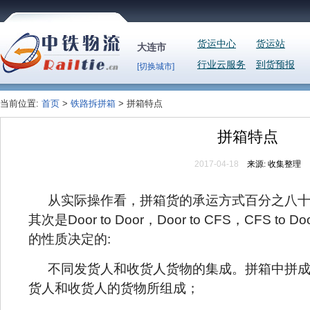
货运中心
货运站
大连市
行业云服务
到货预报
[切换城市]
当前位置:
首页
>
铁路拆拼箱
> 拼箱特点
拼箱特点
2017-04-18
来源:
收集整理
从实际操作看，拼箱货的承运方式百分之八
其次是
Door to Door
，
Door to CFS
，
CFS to Do
的性质决定的
:
不同发货人和收货人货物的集成。拼箱中拼
货人和收货人的货物所组成；