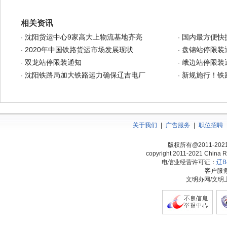
相关资讯
沈阳货运中心9家高大上物流基地齐亮
国内最方便快
·
·
2020年中国铁路货运市场发展现状
盘锦站停限装
·
·
双龙站停限装通知
峨边站停限装
·
·
沈阳铁路局加大铁路运力确保辽吉电厂
新规施行！铁
·
·
关于我们
|
广告服务
|
职位招聘
版权所有@2011-20
copyright 2011-2021 China Ra
电信业经营许可证：
辽B-
客户服务热
文明办网/文明上