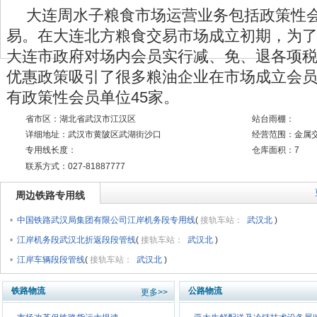
大连周水子粮食市场运营业务包括政策性
易。在大连北方粮食交易市场成立初期，为
大连市政府对场内会员实行减、免、退各项
优惠政策吸引了很多粮油企业在市场成立会
有政策性会员单位45家。
省市区：湖北省武汉市江汉区
站台雨棚：
详细地址：武汉市黄陂区武湖街沙口
经营范围：金属
专用线长度：
仓库面积：7
联系方式：027-81887777
周边铁路专用线
•
中国铁路武汉局集团有限公司江岸机务段专用线
(
接轨车站：
武汉北
)
•
江岸机务段武汉北折返段段管线
(
接轨车站：
武汉北
)
•
江岸车辆段段管线
(
接轨车站：
武汉北
)
铁路物流
公路物流
更多>>