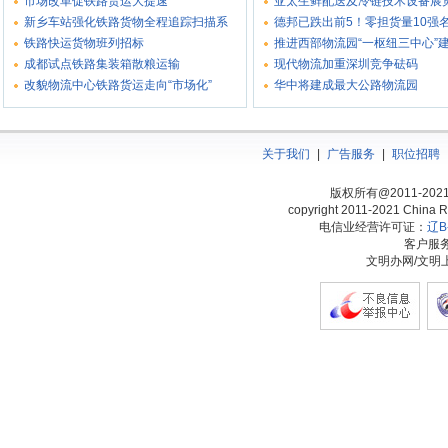
市场改革促铁路货运大提速
亚太生鲜配送及冷链技术设备展
新乡车站强化铁路货物全程追踪扫描系
德邦已跌出前5！零担货量10强
铁路快运货物班列招标
推进西部物流园“一枢纽三中心”
成都试点铁路集装箱散粮运输
现代物流加重深圳竞争砝码
改貌物流中心铁路货运走向“市场化”
华中将建成最大公路物流园
关于我们
|
广告服务
|
职位招聘
版权所有@2011-20
copyright 2011-2021 China Ra
电信业经营许可证：
辽B-
客户服务热
文明办网/文明上