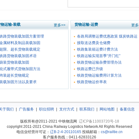
货物运输-装载
货物运输-运费
更多>>
更多
铁路货物装载加固方案管理
各路局调整运费优惠政策 煤炭铁路运
金属材料及制品装载加固
接取送达费及仓储费
超限、超长货物装载规定
铁路集装箱运费计费方法
铁路货物装载加固术语
铁路运输实现首季“开门红”
袋装货物装载加固
铁路货物运输杂费管理办法
轮式履带式货物加固方法
铁路运费已升级
跨装超长货物规定
铁路货物运输费用计算方法
装载加固方法以及要求
铁路货物运价率表
关于我们
|
广告服务
|
职位招聘
|
支付方式
|
联系我们
|
网站地图
|
备案信息
版权所有@2011-2021 中铁物流网
辽ICP备11003720号-18
copyright 2011-2021 China Railway Logistics Network All Rights Reserved
电信业经营许可证：
辽B-2-4-20110165
投稿邮箱：
cs@railtie.cn
客户服务热线：0411-62833126