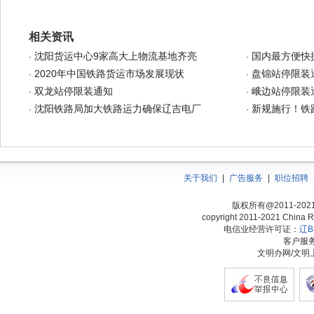
相关资讯
沈阳货运中心9家高大上物流基地齐亮
国内最方便快
·
·
2020年中国铁路货运市场发展现状
盘锦站停限装
·
·
双龙站停限装通知
峨边站停限装
·
·
沈阳铁路局加大铁路运力确保辽吉电厂
新规施行！铁
·
·
关于我们
|
广告服务
|
职位招聘
版权所有@2011-20
copyright 2011-2021 China Ra
电信业经营许可证：
辽B-
客户服务热
文明办网/文明上